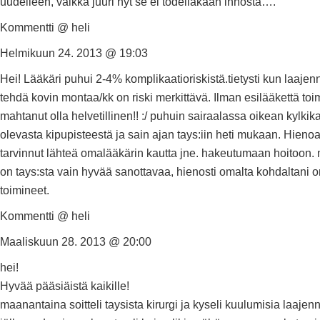
uudelleen, vaikka juuri nyt se ei todellakaan innosta….
Kommentti @ heli
Helmikuun 24. 2013 @ 19:03
Hei! Lääkäri puhui 2-4% komplikaatioriskistä.tietysti kun laajen
tehdä kovin montaa/kk on riski merkittävä. Ilman esilääkettä to
mahtanut olla helvetillinen!! :/ puhuin sairaalassa oikean kylkik
olevasta kipupisteestä ja sain ajan tays:iin heti mukaan. Hienoa,
tarvinnut lähteä omalääkärin kautta jne. hakeutumaan hoitoon.
on tays:sta vain hyvää sanottavaa, hienosti omalta kohdaltani
toimineet.
Kommentti @ heli
Maaliskuun 28. 2013 @ 20:00
hei!
Hyvää pääsiäistä kaikille!
maanantaina soitteli taysista kirurgi ja kyseli kuulumisia laaje