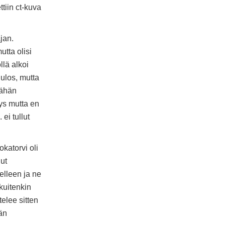
tiin ct-kuva
ajan.
utta olisi
llä alkoi
 ulos, mutta
vähän
tys mutta en
 ei tullut
okatorvi oli
lut
elleen ja ne
kuitenkin
elee sitten
än