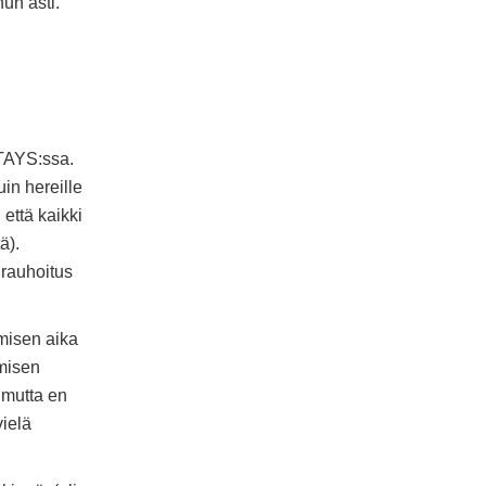
un asti.
 TAYS:ssa.
in hereille
 että kaikki
ä).
 rauhoitus
omisen aika
ämisen
 mutta en
vielä