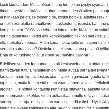
kesti kuukauden. Mutta olihan hieno tunne kun pystyi syömään
ilman hirveää määrää vettä.:)huomenna edessä sitten pallola
ei niinkään pelota se toimenpide, koska botoxia laitettaessakin o
onnellisesti ulalla rauhoittavien lääkkeiden ansioista. Lähinnä 
komplikaatiot. TAYS:ssa tehdään toimenpide, lääkäri kun soittel
suunnitelmastaan kertoi että komplikaation riski on merkittävä.
että ruokatorvi repeää. Miten kauan teitä, joille on laajennus teh
seurattu sairaalassa? Oletteko olleet seuraavana päivänä työku
Entä onko ruokatorvi ollut kipeä seuraavinä päivinä?
Edellisen vuoden loppupuolella oli keskustelua kipukohtauksist
harmittavan tuttuja minullekin on. Mulla auttaa parhaiten kylmä 
laukaisemaan kipua. Joskus otan myöskin gaviscon-geeliä tai t
tapletteja, mutta luulen että ne on vaan jääneet tavaksi “refluksi
ajoiltani. Helpottaa kohtausta kun tietää ottavansa lääkettä vaik
nimenomaiseen kohtaukseen auttaisikaan mulle ei tays:n lääkä
suositellut nitroja, en kyllä ihan varmasti tiedä miksi…Nyt lisäksi
kipupiste oikean kylkikaaren alle, se on kipeä päivittäin,ajatte