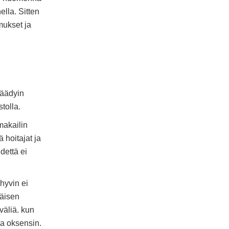
ella. Sitten
mukset ja
 päädyin
tolla.
makailin
 hoitajat ja
dettä ei
 hyvin ei
mäisen
väliä. kun
 ja oksensin.