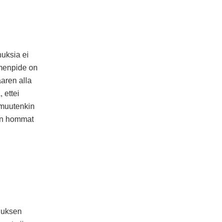
nuksia ei
imenpide on
aaren alla
 ettei
 muutenkin
 on hommat
nnuksen