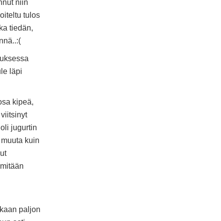
nnut niin
iteltu tulos
ka tiedän,
nnä..:(
nnuksessa
le läpi
osa kipeä,
viitsinyt
oli jugurtin
? muuta kuin
ut
 mitään
inkaan paljon