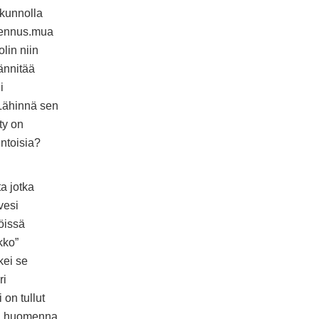
 kunnolla
ajennus.mua
lin niin
jännitää
i
 Lähinnä sen
ty on
ntoisia?
a jotka
vesi
öissä
kko”
kei se
ri
 on tullut
lin huomenna