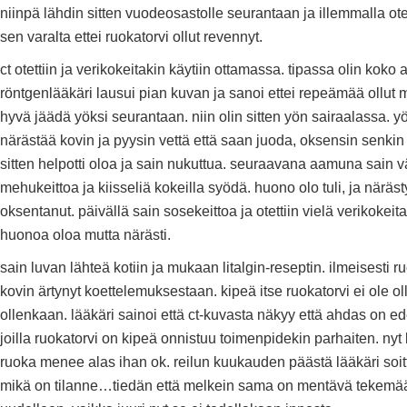
niinpä lähdin sitten vuodeosastolle seurantaan ja illemmalla otet
sen varalta ettei ruokatorvi ollut revennyt.
ct otettiin ja verikokeitakin käytiin ottamassa. tipassa olin koko 
röntgenlääkäri lausui pian kuvan ja sanoi ettei repeämää ollut m
hyvä jäädä yöksi seurantaan. niin olin sitten yön sairaalassa. yö
närästää kovin ja pyysin vettä että saan juoda, oksensin senkin
sitten helpotti oloa ja sain nukuttua. seuraavana aamuna sain 
mehukeittoa ja kiisseliä kokeilla syödä. huono olo tuli, ja näräs
oksentanut. päivällä sain sosekeittoa ja otettiin vielä verikokeita.
huonoa oloa mutta närästi.
sain luvan lähteä kotiin ja mukaan litalgin-reseptin. ilmeisesti ru
kovin ärtynyt koettelemuksestaan. kipeä itse ruokatorvi ei ole ol
ollenkaan. lääkäri sainoi että ct-kuvasta näkyy että ahdas on ed
joilla ruokatorvi on kipeä onnistuu toimenpidekin parhaiten. nyt 
ruoka menee alas ihan ok. reilun kuukauden päästä lääkäri soitt
mikä on tilanne…tiedän että melkein sama on mentävä tekemä