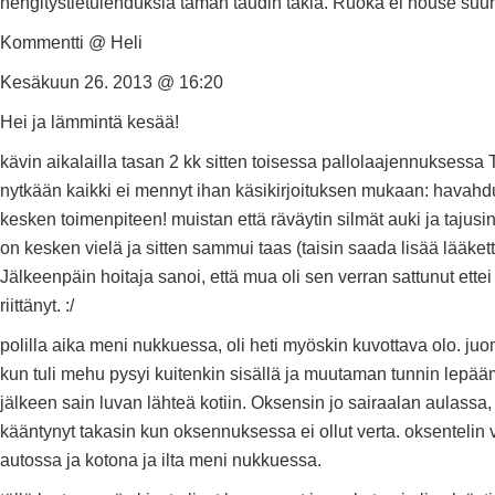
hengitystietulehduksia tämän taudin takia. Ruoka ei nouse suuh
Kommentti @ Heli
Kesäkuun 26. 2013 @ 16:20
Hei ja lämmintä kesää!
kävin aikalailla tasan 2 kk sitten toisessa pallolaajennuksessa
nytkään kaikki ei mennyt ihan käsikirjoituksen mukaan: havahdu
kesken toimenpiteen! muistan että räväytin silmät auki ja tajusin
on kesken vielä ja sitten sammui taas (taisin saada lisää lääkett
Jälkeenpäin hoitaja sanoi, että mua oli sen verran sattunut ettei
riittänyt. :/
polilla aika meni nukkuessa, oli heti myöskin kuvottava olo. ju
kun tuli mehu pysyi kuitenkin sisällä ja muutaman tunnin lepä
jälkeen sain luvan lähteä kotiin. Oksensin jo sairaalan aulassa,
kääntynyt takasin kun oksennuksessa ei ollut verta. oksentelin 
autossa ja kotona ja ilta meni nukkuessa.