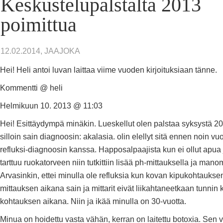
Keskustelupalstalta 2013
poimittua
12.02.2014, JAAJOKA
Hei! Heli antoi luvan laittaa viime vuoden kirjoituksiaan tänne.
Kommentti @ heli
Helmikuun 10. 2013 @ 11:03
Hei! Esittäydympä minäkin. Lueskellut olen palstaa syksystä 20
silloin sain diagnoosin: akalasia. olin elellyt sitä ennen noin v
refluksi-diagnoosin kanssa. Happosalpaajista kun ei ollut apua 
tarttuu ruokatorveen niin tutkittiin lisää ph-mittauksella ja manom
Arvasinkin, ettei minulla ole refluksia kun kovan kipukohtaukse
mittauksen aikana sain ja mittarit eivät liikahtaneetkaan tunnin
kohtauksen aikana. Niin ja ikää minulla on 30-vuotta.
Minua on hoidettu vasta vähän, kerran on laitettu botoxia. Sen 