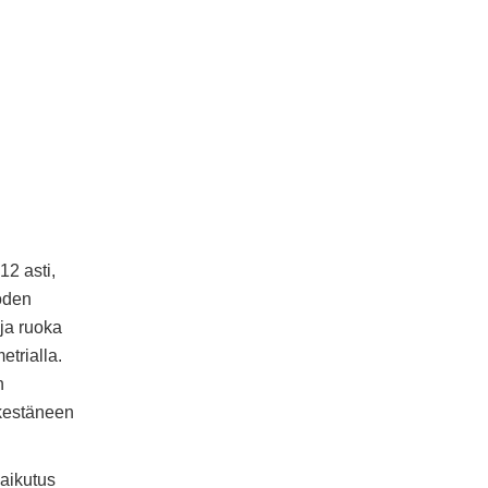
12 asti,
uoden
ja ruoka
etrialla.
n
 kestäneen
vaikutus