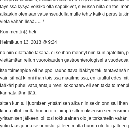
tays:ssa kysyä voisiko olla sappikivet, suvussa niitä on tosi mon
alkaakin olemaan vatsanseudulla mulle tehty kaikki perus tutki
vielä vähän lisää…..:/
Kommentti @ heli
Helmikuun 13. 2013 @ 9:24
no niin dilataatio takana. ei se ihan mennyt niin kuin ajateltiin,
viettämään reilun vuorokauden gastroenterologisella vuodeosas
itse toimenpide oli helppo, rauhoittava lääkitys teki tehtävänsä 
vain silmät kiinni ihan toisissa maailmoissa, en kuullut edes mitä
lääkäri puhelivat.ajantaju meni kokonaan. eli sen takia toimenpi
kannata jännittää..
sitten kun tuli juomisen yrittämisen aika niin sekin onnistui ihan
kipua ollut. mutta huono olo. niinpä sitten oksensin sen ensim
yrittämisen jälkeen. oli tosi tokkurainen olo ja torkahtelin vähän 
yritin taas juoda se onnistui jälleen mutta huono olo tuli jälleen