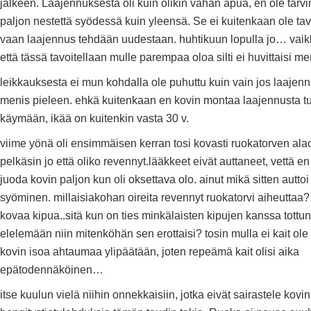
jälkeen. Laajennuksesta oli kuin olikin vähän apua, en ole tarvi
paljon nestettä syödessä kuin yleensä. Se ei kuitenkaan ole tavo
vaan laajennus tehdään uudestaan. huhtikuun lopulla jo… vaik
että tässä tavoitellaan mulle parempaa oloa silti ei huvittaisi me
leikkauksesta ei mun kohdalla ole puhuttu kuin vain jos laaje
menis pieleen. ehkä kuitenkaan en kovin montaa laajennusta tu
käymään, ikää on kuitenkin vasta 30 v.
viime yönä oli ensimmäisen kerran tosi kovasti ruokatorven ala
pelkäsin jo että oliko revennyt.lääkkeet eivät auttaneet, vettä en 
juoda kovin paljon kun oli oksettava olo. ainut mikä sitten auttoi 
syöminen. millaisiakohan oireita revennyt ruokatorvi aiheuttaa
kovaa kipua..sitä kun on ties minkälaisten kipujen kanssa tottun
elelemään niin mitenköhän sen erottaisi? tosin mulla ei kait ole
kovin isoa ahtaumaa ylipäätään, joten repeämä kait olisi aika
epätodennäköinen…
itse kuulun vielä niihin onnekkaisiin, jotka eivät sairastele kov