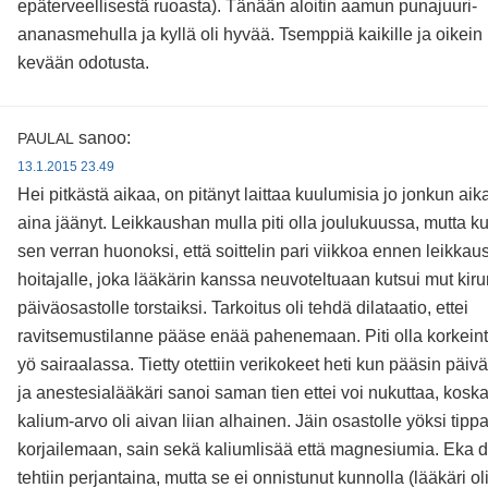
epäterveellisestä ruoasta). Tänään aloitin aamun punajuuri-
ananasmehulla ja kyllä oli hyvää. Tsemppiä kaikille ja oikei
kevään odotusta.
sanoo:
PAULAL
13.1.2015 23.49
Hei pitkästä aikaa, on pitänyt laittaa kuulumisia jo jonkun aik
aina jäänyt. Leikkaushan mulla piti olla joulukuussa, mutta k
sen verran huonoksi, että soittelin pari viikkoa ennen leikkaus
hoitajalle, joka lääkärin kanssa neuvoteltuaan kutsui mut kiru
päiväosastolle torstaiksi. Tarkoitus oli tehdä dilataatio, ettei
ravitsemustilanne pääse enää pahenemaan. Piti olla korkein
yö sairaalassa. Tietty otettiin verikokeet heti kun pääsin päiv
ja anestesialääkäri sanoi saman tien ettei voi nukuttaa, kosk
kalium-arvo oli aivan liian alhainen. Jäin osastolle yöksi tipp
korjailemaan, sain sekä kaliumlisää että magnesiumia. Eka di
tehtiin perjantaina, mutta se ei onnistunut kunnolla (lääkäri ol