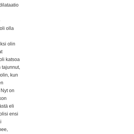
ilataatio
o
li olla
ksi olin
at
oli katsoa
 tajunnut,
olin, kun
en
 Nyt on
ikon
ästä eli
olisi ensi
i
nee,