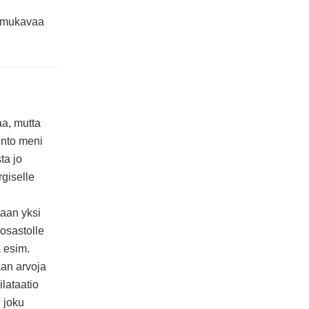
n mukavaa
aa, mutta
unto meni
ta jo
rgiselle
taan yksi
äosastolle
a esim.
aan arvoja
lataatio
i joku