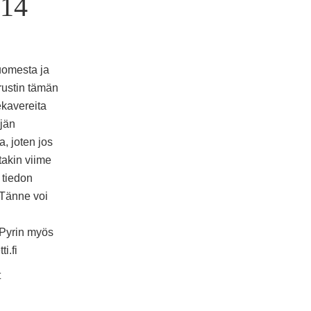
14
uomesta ja
erustin tämän
ekavereita
äjän
, joten jos
itakin viime
 tiedon
 Tänne voi
 Pyrin myös
i.fi
t