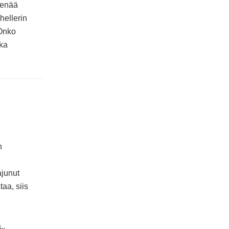
i enää
 hellerin
 Onko
ika
n
ajunut
taa, siis
..