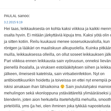
sanoo:
PAULAL
3.2.2015 9.19
Hei taas, leikkauksesta on kohta kaksi viikkoa ja kaikki menn
osalta hyvin. Ei mitään järkyttäviä kipuja tms. Kaksi yötä olin 
ja sitten kotiin. Reilu kuukausi menee soseruokavaliolla, kun 
röntgen ja lääkäri on maaliskuun alkupuolella. Kuinka pitkään
muilla, leikkauksessa olleilla, on ollut soseet leikkauksen jä
Pari viikkoa ennen leikkausta sain vyöruusun, onneksi lievän
pienellä ihoalalla, ja viruksen estolääkityksen siihen ja leik
jälkeen, ilmeisesti katetrista, sain virtsatieinfektion. Nyt on
antibioottikuurikin hoidettu ja toiveissa on ettei nyt enempiä 
iskisi ainakaan ihan lähiaikoina
Sain joululahjaksi mainio
mehulingon sekä vkonloppuna ystävättäreltä ylimääräiseksi 
blenderin, joten aion herkutella itsetehdyillä mehuilla, smoothi
pirtelöillä, yms (ja hei, olen ihminen joka tykkää napostelusta