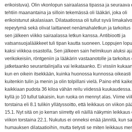
erikoistuva). Olin vkonlopun sairaalassa tipassa ja seuraava d
tehtiin maanantaina ja silloin tekemässä oli lääkäri, joka oli
erikoistunut akalasiaan. Dilataatiossa oli tullut syvä limakalv
repeytymä sekä olivat laittaneet nenämahaletkun ja tarkoitus o
sen jälkeen viikko sairaalassa letkun kanssa. Antibiootti ja
vatsansuojalääkkeet tuli tipan kautta suoneen. Loppujen lopu
kaksi viikkoa osastolla. Sen jälkeen sain helmikuun aluksi aj
verikokeisiin, röntgeniin ja lääkärin vastaanotolle ja tarkoitus 
jatketaanko seurantalinjalla vai leikataanko. Ei vissiin kukaan
kun en oikein itsekkään, kuinka huonossa kunnossa oikeasti 
kuitenkin tulin ja menin ja olin tolpillani vielä. Paino ehti kaik
kaikkiaan pudota 36 kiloa vähän reilu viidessä kuukaudessa.
kyllä jo 10 tullut takaisin, kun ruoka on mennyt alas. Viime vi
torstaina eli 8.1 tulikin yllätyssoitto, että leikkaus on viikon pä
15.1. Nyt sitä on jo kerran siirretty eli näillä näkymin leikkaus 
viikon torstaina 22.1. Nukutus ei onneksi enää jännitä, kun sa
humauksen dilataatioihin, mutta tietysti se miten leikkaus me