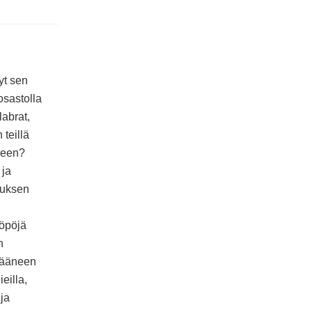
yt sen
osastolla
labrat,
 teillä
lkeen?
 ja
kauksen
pöpöjä
n
jääneen
eilla,
 ja