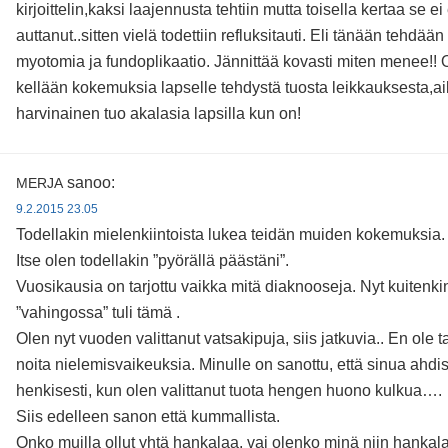
kirjoittelin,kaksi laajennusta tehtiin mutta toisella kertaa se e
auttanut..sitten vielä todettiin refluksitauti. Eli tänään tehdään
myotomia ja fundoplikaatio. Jännittää kovasti miten menee!!
kellään kokemuksia lapselle tehdystä tuosta leikkauksesta,a
harvinainen tuo akalasia lapsilla kun on!
sanoo:
MERJA
9.2.2015 23.05
Todellakin mielenkiintoista lukea teidän muiden kokemuksia.
Itse olen todellakin ”pyörällä päästäni”.
Vuosikausia on tarjottu vaikka mitä diaknooseja. Nyt kuitenki
”vahingossa” tuli tämä .
Olen nyt vuoden valittanut vatsakipuja, siis jatkuvia.. En ole t
noita nielemisvaikeuksia. Minulle on sanottu, että sinua ahdis
henkisesti, kun olen valittanut tuota hengen huono kulkua….
Siis edelleen sanon että kummallista.
Onko muilla ollut yhtä hankalaa, vai olenko minä niin hankala