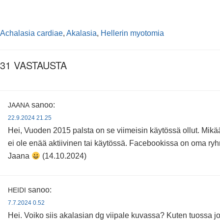
Achalasia cardiae
,
Akalasia
,
Hellerin myotomia
31 VASTAUSTA
sanoo:
JAANA
22.9.2024 21.25
Hei, Vuoden 2015 palsta on se viimeisin käytössä ollut. Mikä
ei ole enää aktiivinen tai käytössä. Facebookissa on oma ryh
Jaana
(14.10.2024)
sanoo:
HEIDI
7.7.2024 0.52
Hei. Voiko siis akalasian dg viipale kuvassa? Kuten tuossa joku