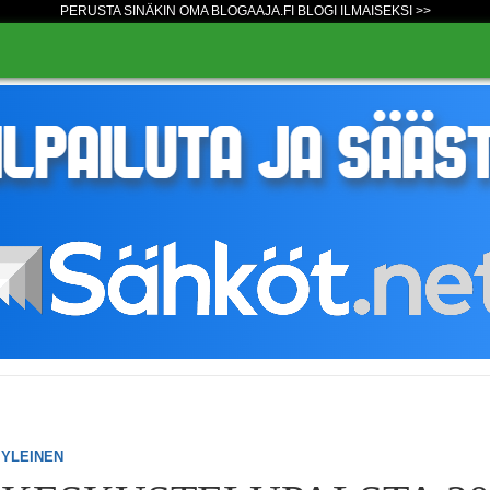
PERUSTA SINÄKIN OMA BLOGAAJA.FI BLOGI ILMAISEKSI >>
YLEINEN