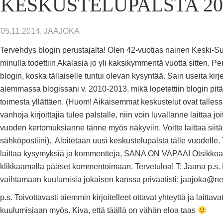
KESKUSTELUPALSTA 20
05.11.2014, JAAJOKA
Tervehdys blogin perustajalta! Olen 42-vuotias nainen Keski-S
minulla todettiin Akalasia jo yli kaksikymmentä vuotta sitten. P
blogin, koska tällaiselle tuntui olevan kysyntää. Sain useita kirj
aiemmassa blogissani v. 2010-2013, mikä lopetettiin blogin pit
toimesta yllättäen. (Huom! Aikaisemmat keskustelut ovat tallessa
vanhoja kirjoittajia tulee palstalle, niin voin luvallanne laittaa jo
vuoden kertomuksianne tänne myös näkyviin. Voitte laittaa siitä
sähköpostiini). Aloitetaan uusi keskustelupalsta tälle vuodelle.
laittaa kysymyksiä ja kommentteja, SANA ON VAPAA! Otsikkoa
klikkaamalla pääset kommentoimaan. Tervetuloa! T: Jaana p.s.
vaihtamaan kuulumisia jokaisen kanssa privaatisti: jaajoka@nett
p.s. Toivottavasti aiemmin kirjoitelleet ottavat yhteyttä ja laittava
kuulumisiaan myös. Kiva, että täällä on vähän eloa taas