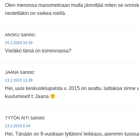
Olen menossa manometriaan mutta jännittää miten se onnist
nestettäkin on vaikea niellä.
sanoo:
ANSKU
25.1.2024 10.19
Vieläkö tämä on toiminnassa?
sanoo:
JAANA
13.2.2015 13.28
Hei, uusi keskustelupalsta v. 2015 on avattu, laittakaa sinne
kuulumiset! t: Jaana
sanoo:
TYTÖN ÄITI
13.2.2015 6.34
Hei. Tänään on 9-vuotiaan tyttäreni leikkaus..aiemmin tuossa