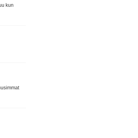
uu kun
 uusimmat