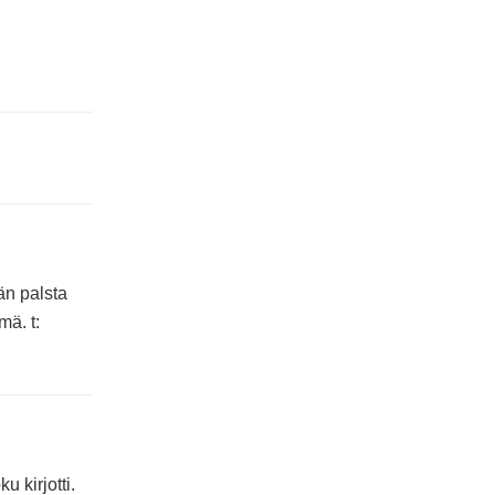
än palsta
mä. t:
 kirjotti.